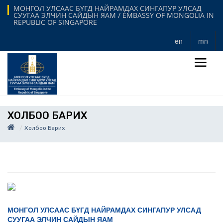
МОНГОЛ УЛСААС БҮГД НАЙРАМДАХ СИНГАПУР УЛСАД
СУУГАА ЭЛЧИН САЙДЫН ЯАМ / EMBASSY OF MONGOLIA IN
REPUBLIC OF SINGAPORE
en
mn
ХОЛБОО БАРИХ
Холбоо Барих
МОНГОЛ УЛСААС БҮГД НАЙРАМДАХ СИНГАПУР УЛСАД
СУУГАА ЭЛЧИН САЙДЫН ЯАМ