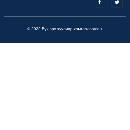
© 2022 Бүх эрх хуулиар хамгаалагдсан.