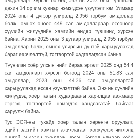
ам.долларт хүрсэн бөгөөд энэ нь 2022 оны түвшнээс
дахин 14 орчим хувиар нэмэгдсэн үзүүлэлт юм. Улмаар
2024 оны 4 дүгээр улиралд 2.956 тэрбум ам.доллар
болж, өмнөх оноос 449 сая ам.доллараар өссөнөөр
сүүлийн жилүүдийн хамгийн өндөр түвшинд хүрсэн
байна. Харин 2025 оны 3 дугаар улиралд 2.955 тэрбум
ам.доллар болж, өмнөх улирлын дүнтэй харьцуулахад
бараг өөрчлөлтгүй, тогтвортой хадгалагдсан байна.
Түүнчлэн хоёр улсын нийт бараа эргэлт 2025 онд 54.4
сая ам.долларт хүрсэн бөгөөд 2024 оны 51.83 сая
ам.доллар, 2023 оны 44.36 сая ам.доллартай
харьцуулахад өссөн үзүүлэлттэй байна. Энэ нь сүүлийн
жилүүдэд хоёр талын худалдааны харилцаа аажмаар
сэргэж, тогтвортой нэмэгдэх хандлагатай байгааг
харуулж байна.
Тус ЭСЯ-ны тухайд хоёр талын хөрөнгө оруулалт,
эдийн засгийн хамтын ажиллагааг хөгжүүлэх чиглэлд
онцгой анхаарч ажиллаж ирсэн бөгөөд улмаар хоёр