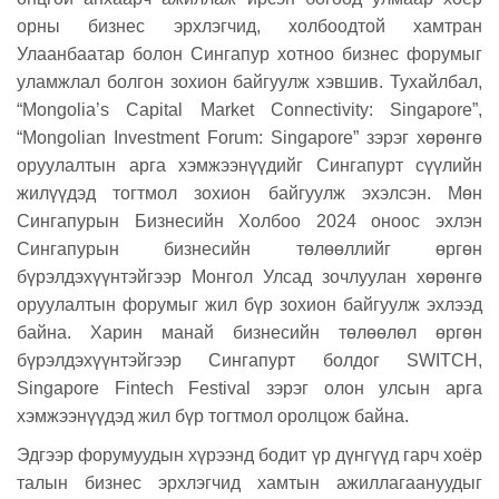
орны бизнес эрхлэгчид, холбоодтой хамтран
Улаанбаатар болон Сингапур хотноо бизнес форумыг
уламжлал болгон зохион байгуулж хэвшив. Тухайлбал,
“Mongolia’s Capital Market Connectivity: Singapore”,
“Mongolian Investment Forum: Singapore” зэрэг хөрөнгө
оруулалтын арга хэмжээнүүдийг Сингапурт сүүлийн
жилүүдэд тогтмол зохион байгуулж эхэлсэн. Мөн
Сингапурын Бизнесийн Холбоо 2024 оноос эхлэн
Сингапурын бизнесийн төлөөллийг өргөн
бүрэлдэхүүнтэйгээр Монгол Улсад зочлуулан хөрөнгө
оруулалтын форумыг жил бүр зохион байгуулж эхлээд
байна. Харин манай бизнесийн төлөөлөл өргөн
бүрэлдэхүүнтэйгээр Сингапурт болдог SWITCH,
Singapore Fintech Festival зэрэг олон улсын арга
хэмжээнүүдэд жил бүр тогтмол оролцож байна.
Эдгээр форумуудын хүрээнд бодит үр дүнгүүд гарч хоёр
талын бизнес эрхлэгчид хамтын ажиллагаануудыг