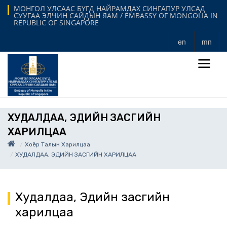
МОНГОЛ УЛСААС БҮГД НАЙРАМДАХ СИНГАПУР УЛСАД
СУУГАА ЭЛЧИН САЙДЫН ЯАМ / EMBASSY OF MONGOLIA IN
REPUBLIC OF SINGAPORE
en
mn
ХУДАЛДАА, ЭДИЙН ЗАСГИЙН
ХАРИЛЦАА
Хоёр Талын Харилцаа
ХУДАЛДАА, ЭДИЙН ЗАСГИЙН ХАРИЛЦАА
Худалдаа, Эдийн засгийн
харилцаа