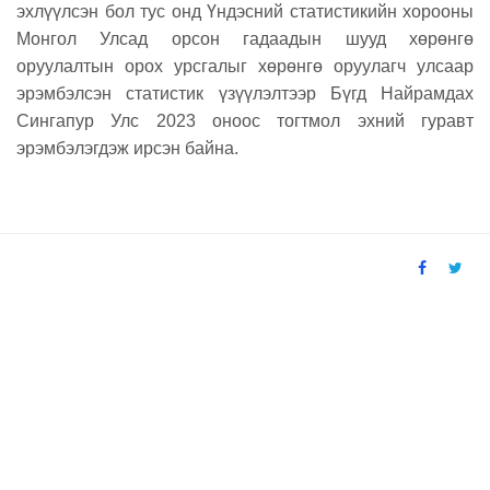
эхлүүлсэн бол тус онд Үндэсний статистикийн хорооны
Монгол Улсад орсон гадаадын шууд хөрөнгө
оруулалтын орох урсгалыг хөрөнгө оруулагч улсаар
эрэмбэлсэн статистик үзүүлэлтээр Бүгд Найрамдах
Сингапур Улс
2023 оноос тогтмол эхний
гуравт
эрэмбэлэгдэж ирсэн байна.