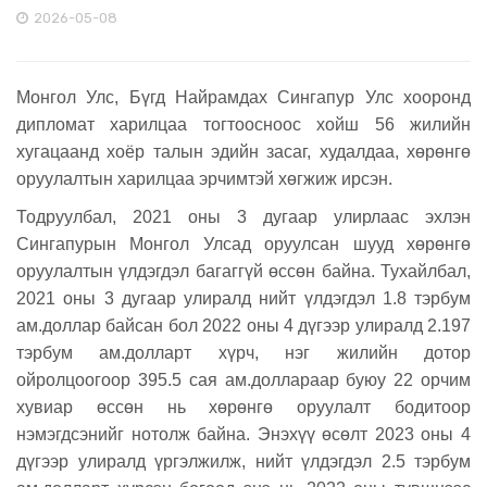
2026-05-08
Монгол Улс, Бүгд Найрамдах Сингапур Улс хооронд
дипломат харилцаа тогтоосноос хойш 56 жилийн
хугацаанд хоёр талын эдийн засаг, худалдаа, хөрөнгө
оруулалтын харилцаа эрчимтэй хөгжиж ирсэн.
Тодруулбал, 2021 оны 3 дугаар улирлаас эхлэн
Сингапурын Монгол Улсад оруулсан шууд хөрөнгө
оруулалтын үлдэгдэл багаггүй өссөн байна. Тухайлбал,
2021 оны 3 дугаар улиралд нийт үлдэгдэл 1.8 тэрбум
ам.доллар байсан бол 2022 оны 4 дүгээр улиралд 2.197
тэрбум ам.долларт хүрч, нэг жилийн дотор
ойролцоогоор 395.5 сая ам.доллараар буюу 22 орчим
хувиар өссөн нь хөрөнгө оруулалт бодитоор
нэмэгдсэнийг нотолж байна. Энэхүү өсөлт 2023 оны 4
дүгээр улиралд үргэлжилж, нийт үлдэгдэл 2.5 тэрбум