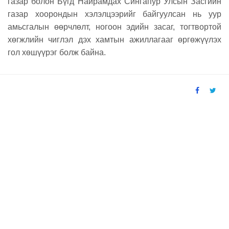
газар болон Бүгд Найрамдах Сингапур Улсын Засгийн
газар хоорондын хэлэлцээрийг байгуулсан нь уур
амьсгалын өөрчлөлт, ногоон эдийн засаг, тогтвортой
хөгжлийн чиглэл дэх хамтын ажиллагааг өргөжүүлэх
гол хөшүүрэг болж байна.