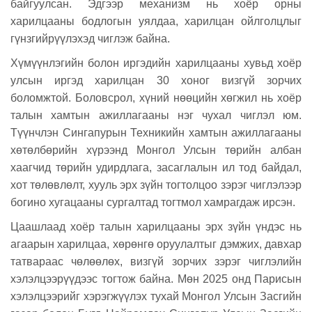
байгуулсан. Эдгээр механизм нь хоёр орны
харилцааны бодлогын уялдаа, харилцан ойлголцлыг
гүнзгийрүүлэхэд чиглэж байна.
Хүмүүнлэгийн болон иргэдийн харилцааны хувьд хоёр
улсын иргэд харилцан 30 хоног визгүй зорчих
боломжтой. Боловсрол, хүний нөөцийн хөгжил нь хоёр
талын хамтын ажиллагааны нэг чухал чиглэл юм.
Түүнчлэн Сингапурын Техникийн хамтын ажиллагааны
хөтөлбөрийн хүрээнд Монгол Улсын төрийн албан
хаагчид төрийн удирдлага, засаглалын ил тод байдал,
хот төлөвлөлт, хууль эрх зүйн тогтолцоо зэрэг чиглэлээр
богино хугацааны сургалтад тогтмол хамрагдаж ирсэн.
Цаашлаад хоёр талын харилцааны эрх зүйн үндэс нь
агаарын харилцаа, хөрөнгө оруулалтыг дэмжих, давхар
татвараас чөлөөлөх, визгүй зорчих зэрэг чиглэлийн
хэлэлцээрүүдээс тогтож байна. Мөн 2025 онд Парисын
хэлэлцээрийг хэрэгжүүлэх тухай Монгол Улсын Засгийн