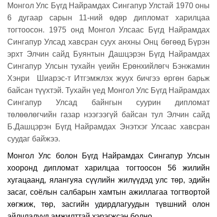
Монгол Улс Бүгд Найрамдах Сингапур Улстай 1970 оны
6 дугаар сарын 11-ний өдөр дипломат харилцаа
тогтоосон. 1975 онд Монгол Улсаас Бүгд Найрамдах
Сингапур Улсад хавсран суух анхны Онц бөгөөд Бүрэн
эрхт Элчин сайд Буянтын Дашцэрэн Бүгд Найрамдах
Сингапур Улсын тухайн үеийн Ерөнхийлөгч Бэнжамин
Хэнри Шиарэс-т Итгэмжлэх жуух бичгээ өргөн барьж
байсан түүхтэй. Тухайн үед Монгол Улс Бүгд Найрамдах
Сингапур Улсад байнгын суурин дипломат
төлөөлөгчийн газар нээгээгүй байсан тул Элчин сайд
Б.Дашцэрэн Бүгд Найрамдах Энэтхэг Улсаас хавсран
суудаг байжээ.
Монгол Улс болон Бүгд Найрамдах Сингапур Улсын
хооронд дипломат харилцаа тогтоосон 56 жилийн
хугацаанд, ялангуяа сүүлийн жилүүдэд улс төр, эдийн
засаг, соёлын салбарын хамтын ажиллагаа тогтвортой
хөгжиж, төр, засгийн удирдлагуудын түвшний олон
айлчлалууд амжилттай хэрэгжсэн болно.