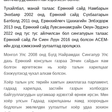
Тухайлбал, манай талаас Ерөнхий сайд Намбарын
Энхбаяр 2002 онд, Ерөнхий сайд Сүхбаатарын
Батболд 2011 онд, Ерөнхийлөгч Цахиагийн Элбэгдорж
2013 онд, Ерөнхий сайд Лувсаннамсрайн Оюун-Эрдэнэ
2022 онд тус тус айлчилсан бол сингапурын талаас
Ерөнхий сайд Ли Сиен Лүүн 2016 онд болсон АСЕМ-
ийн дээд хэмжээний уулзалтад оролцжээ.
Монгол Улс 2008 онд Бүгд Найрамдах Сингапур Улс
дахь Ерөнхий консулын газраа Элчин сайдын яам
болгон өргөтгөсөн нь хоёр талын харилцааг
бэхжүүлэхэд чухал алхам болсон.
Хоёр талын улс төрийн хамтын ажиллагаа парламент,
гадаад харилцаа, засгийн газрын холбогдох
байгууллагуудын шугамаар идэвхтэй өрнөж ирсэн. Мөн
хоёр улсын Гадаад харилцааны яамд хоорондын
бодлогын зөвлөлдөх уулзалтыг хоёр удаа зохион