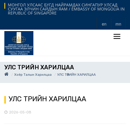
МОНГОЛ УЛСААС БҮГД НАЙРАМДАХ СИНГАПУР УЛСАД
СУУГАА ЭЛЧИН САЙДЫН ЯАМ / EMBASSY OF MONGOLIA IN
REPUBLIC OF SINGAPORE
en
mn
УЛС ТӨРИЙН ХАРИЛЦАА
Хоёр Талын Харилцаа
УЛС ТӨРИЙН ХАРИЛЦАА
УЛС ТӨРИЙН ХАРИЛЦАА
2026-05-08