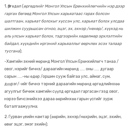
1. Өргөдөл (
өргөдлийг Монгол Улсын Ерөнхийлөгчийн нэр дээр
гаргах бөгөөд Монгол Улсын харьяатаас гарах болсон
шалтгаан, харьяат болохыг хүссэн улс, харьяат болох улсдаа
шилжин суурьшсан огноо, эцэг, эх, эхнэр /нөхөр/, хүүхэд нь
аль улсын харьяат болох, тэдгээрийн хөдөлмөр эрхлэлтийн
байдал, хүүхдийн иргэний харьяаллыг өөрчлөх эсэх талаар
тусгана
);
-Хамгийн эхний мөрөнд Монгол Улсын Ерөнхийлөгч танаа /
овог, нэрийг бичнэ/ дараагийн мөрөнд …… оны …… дугаар
сарын ……-ны өдөр /оршин сууж байгаа улс, аймаг, сум,
дүүрэг/-ийг бичнэ тэрний дараагийн мөрөнд өргөдлийнхөө
агуулгыг бичиж хамгийн сүүлд өргөдөл гаргасан гээд овог,
нэрээ бичсэнийхээ дараа өөрийнхөө гарын үсгийг зурж
баталгаажуулна;
2. Гурван үеийн намтар (өөрийн, эхнэр/нөхрийн, эцэг, эхийн,
өвөг эцэг, эмэг эхийн);