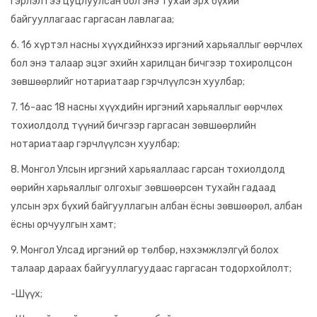
гэрлэлтээ цуцлуулсан бол энэ тухай эрх бүхий
байгууллагаас гаргасан лавлагаа;
6. 16 хүртэл насны хүүхдийнхээ иргэний харьяаллыг өөрчлөх
бол энэ талаар эцэг эхийн харилцан бичгээр тохиролцсон
зөвшөөрлийг нотариатаар гэрчлүүлсэн хуулбар;
7. 16-аас 18 насны хүүхдийн иргэний харьяаллыг өөрчлөх
тохиолдолд түүний бичгээр гаргасан зөвшөөрлийн
нотариатаар гэрчлүүлсэн хуулбар;
8. Монгол Улсын иргэний харьяаллаас гарсан тохиолдолд
өөрийн харьяаллыг олгохыг зөвшөөрсөн тухайн гадаад
улсын эрх бүхий байгууллагын албан ёсны зөвшөөрөл, албан
ёсны орчуулгын хамт;
9. Монгол Улсад иргэний өр төлбөр, нэхэмжлэлгүй болох
талаар дараах байгууллагуудаас гаргасан тодорхойлолт;
-Шүүх;