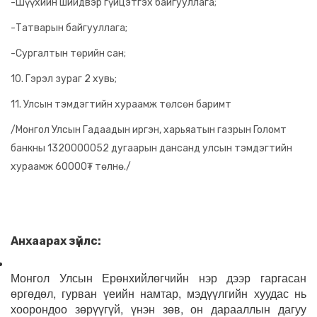
-Шүүхийн шийдвэр гүйцэтгэх байгууллага;
-Татварын байгууллага;
-Сургалтын төрийн сан;
10. Гэрэл зураг 2 хувь;
11. Улсын тэмдэгтийн хураамж төлсөн баримт
/Монгол Улсын Гадаадын иргэн, харьяатын газрын Голомт
банкны 1320000052 дугаарын дансанд улсын тэмдэгтийн
хураамж 60000₮ төлнө./
Анхаарах зүйлс:
Монгол Улсын Ерөнхийлөгчийн нэр дээр гаргасан
өргөдөл, гурван үеийн намтар, мэдүүлгийн хуудас нь
хоорондоо зөрүүгүй, үнэн зөв, он дарааллын дагуу