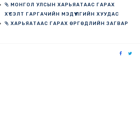
МОНГОЛ УЛСЫН ХАРЬЯАТААС ГАРАХ
ХҮСЭЛТ ГАРГАЧИЙН МЭДҮҮЛГИЙН ХУУДАС
ХАРЬЯАТААС ГАРАХ ӨРГӨДЛИЙН ЗАГВАР