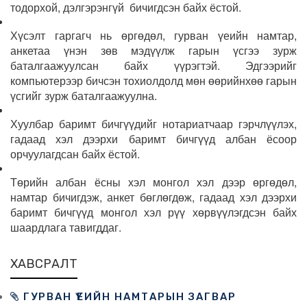
тодорхой, дэлгэрэнгүй бичигдсэн байх ёстой.
Хүсэлт гаргагч нь өргөдөл, гурван үеийн намтар,
анкетаа үнэн зөв мэдүүлж гарын үсгээ зурж
баталгаажуулсан байх үүрэгтэй. Эдгээрийг
компьютерээр бичсэн тохиолдолд мөн өөрийнхөө гарын
үсгийг зурж баталгаажуулна.
Хуулбар баримт бичгүүдийг нотариатчаар гэрчлүүлэх,
гадаад хэл дээрхи баримт бичгүүд албан ёсоор
орчуулагдсан байх ёстой.
Төрийн албан ёсны хэл монгол хэл дээр өргөдөл,
намтар бичигдэж, анкет бөглөгдөж, гадаад хэл дээрхи
баримт бичгүүд монгол хэл рүү хөрвүүлэгдсэн байх
шаардлага тавигддаг.
ХАВСРАЛТ
ГУРВАН ҮЕИЙН НАМТАРЫН ЗАГВАР