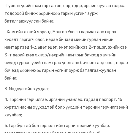
-Гурван үеийн намтартаа он, сар, өдөр, оршин суугаа газраа
тодорхой бичиж өөрийнхөө гарын үсгийг зурж
баталгаажуулсан байна;
-Хамгийн эхний мөрөнд Монгол Улсын харьяатаас гарах
хүсэлт гаргагч овог, нэрээ бичээд миний гурван үеийн
намтар гээд 1-д өвөг эцэг, эмэг эхийнхээ 2-т эцэг, эхийнхээ
3-т өөрийнхөө эхнэр/нөхрийн намтрыг бичээд хамгийн
сүүлд гурван үеийн намтраа үнэн зөв бичсэн гээд овог, нэрээ
бичээд өөрийнхөө гарын үсгийг зурж баталгаажуулсан
байна;
3. Мэдүүлгийн хуудас;
4. Төрсний гэрчилгээ, иргэний үнэмлэх, гадаад паспорт, 16
хүртэл насны хүүхэдтэй бол хүүхдийн төрсний гэрчилгээний
хуулбар;
5. Гэр бүлтэй бол гэрлэлтийн гэрчилгээний хуулбар,