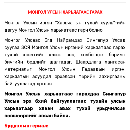
МОНГОЛ УЛСЫН ХАРЬЯАТААС ГАРАХ
Монгол Улсын иргэн "Харьяатын тухай хууль"-ийн
дагуу Монгол Улсын харьяатаас гарч болно.
Монгол Улсаас Бүгд Найрамдах Сингапур Улсад
суугаа ЭСЯ
Монгол Улсын иргэний харьяатаас гарах
тухай хүсэлтийг
хүлээн авч, холбогдох баримт
бичгийн бүрдлийг шалгадаг. Шаардлага хангасан
материалыг Монгол Улсын
Г
адаадын иргэн,
харьяатын асуудал эрхэлсэн төрийн захиргааны
байгууллагад хүргүүлнэ.
Монгол Улсын харьяатаас гарахдаа
Сингапур
Улсын
эрх бүхий байгууллагаас тухайн улсын
харьяатаар хүлээн авах тухай урьдчилсан
зөвшөөрлийг авсан байна.
Бүрдүүлэх материал: