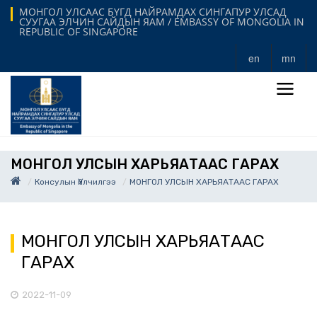
МОНГОЛ УЛСААС БҮГД НАЙРАМДАХ СИНГАПУР УЛСАД
СУУГАА ЭЛЧИН САЙДЫН ЯАМ / EMBASSY OF MONGOLIA IN
REPUBLIC OF SINGAPORE
en
mn
МОНГОЛ УЛСЫН ХАРЬЯАТААС ГАРАХ
Консулын Үйлчилгээ
МОНГОЛ УЛСЫН ХАРЬЯАТААС ГАРАХ
МОНГОЛ УЛСЫН ХАРЬЯАТААС
ГАРАХ
2022-11-09