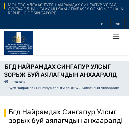
МОНГОЛ УЛСААС БҮГД НАЙРАМДАХ СИНГАПУР УЛСАД
СУУГАА ЭЛЧИН САЙДЫН ЯАМ / EMBASSY OF MONGOLIA IN
REPUBLIC OF SINGAPORE
en
mn
БҮГД НАЙРАМДАХ СИНГАПУР УЛСЫГ
ЗОРЬЖ БУЙ АЯЛАГЧДЫН АНХААРАЛД
Зөвлөмж
Бүгд Найрамдах Сингапур Улсыг Зорьж Буй Аялагчдын Анхааралд
Бүгд Найрамдах Сингапур Улсыг
зорьж буй аялагчдын анхааралд!