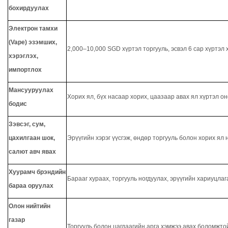
бохирдуулах
Электрон тамхи
(Vape) эзэмших,
2,000–10,000 SGD хүртэл торгууль, эсвэл 6 сар хүртэл 
хэрэглэх,
импортлох
Мансууруулах
Хорих ял, бүх насаар хорих, цаазаар авах ял хүртэл он
бодис
Зэвсэг, сум,
цахилгаан шок,
Эрүүгийн хэрэг үүсгэж, өндөр торгууль болон хорих ял 
салют авч явах
Хуурамч брэндийн
Барааг хураах, торгууль ногдуулах, эрүүгийн хариуцлаг
бараа оруулах
Олон нийтийн
газар
Торгууль болон цагдаагийн арга хэмжээ авах боломжто