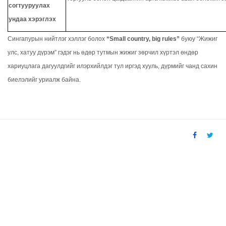
согтууруулах
ундаа хэрэглэх
Сингапурын нийтлэг хэллэг болох
“Small country, big rules”
буюу “Жижиг
улс, хатуу дүрэм” гэдэг нь өдөр тутмын жижиг зөрчил хүртэл өндөр
хариуцлага дагуулдгийг илэрхийлдэг тул иргэд хууль, дүрмийг чанд сахин
биелэлийг уриалж байна.