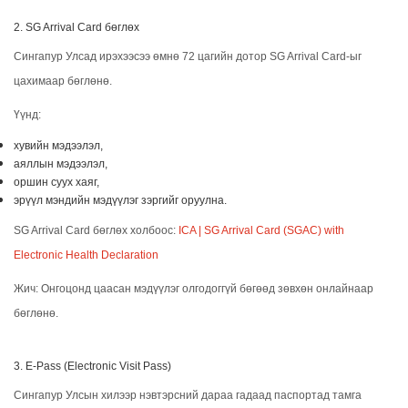
2. SG Arrival Card бөглөх
Сингапур Улсад ирэхээсээ өмнө 72 цагийн дотор SG Arrival Card-ыг
цахимаар бөглөнө.
Үүнд:
хувийн мэдээлэл,
аяллын мэдээлэл,
оршин суух хаяг,
эрүүл мэндийн мэдүүлэг зэргийг оруулна.
SG Arrival Card бөглөх холбоос:
ICA | SG Arrival Card (SGAC) with
Electronic Health Declaration
Жич: Онгоцонд цаасан мэдүүлэг олгодоггүй бөгөөд зөвхөн онлайнаар
бөглөнө.
3. E-Pass (Electronic Visit Pass)
Сингапур Улсын хилээр нэвтэрсний дараа гадаад паспортад тамга