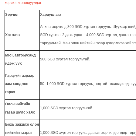
хорих ял оногдуулдаг.
Зөрчил
Хариуцлага
Анхны зөрчилд 300 SGD хүртэл торгууль. Шүүхээр шийд
Хог хаях
SGD хүртэл, 2 дахь удаа – 4,000 SGD хүртэл, давтан з
торгуультай. Мөн олон нийтийн газар цэвэрлэгээ хийлг
MRT, автобусанд
500 SGD хүртэл торгуультай.
идэж уух
Гарцгүй газраар
зам хөндлөн
50–1,000
SGD
хүртэл торгууль, ноцтой тохиолдолд шүү
гарах
Олон нийтийн
1,000 SGD хүртэл торгуультай.
газар шүлс хаях
Бохь зажилж олон
нийтийн газрыг
1,000 SGD хүртэл торгууль, давтан зөрчилд өндөр торг