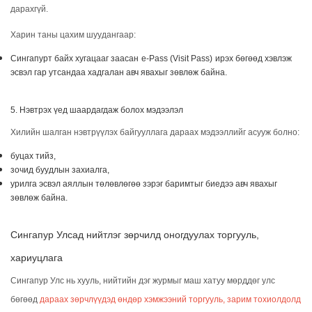
дарахгүй.
Харин таны цахим шуудангаар:
Сингапурт байх хугацааг заасан
e-Pass (Visit Pass)
ирэх бөгөөд хэвлэж
эсвэл гар утсандаа хадгалан авч явахыг зөвлөж байна.
5. Нэвтрэх үед шаардагдаж болох мэдээлэл
Хилийн шалган нэвтрүүлэх байгууллага дараах мэдээллийг асууж болно:
буцах тийз,
зочид буудлын захиалга,
урилга эсвэл аяллын төлөвлөгөө зэрэг баримтыг биедээ авч явахыг
зөвлөж байна.
Сингапур Улсад нийтлэг зөрчилд оногдуулах торгууль,
хариуцлага
Сингапур Улс нь хууль, нийтийн дэг журмыг маш хатуу мөрддөг улс
бөгөөд
дараах зөрчлүүдэд өндөр хэмжээний торгууль, зарим тохиолдолд