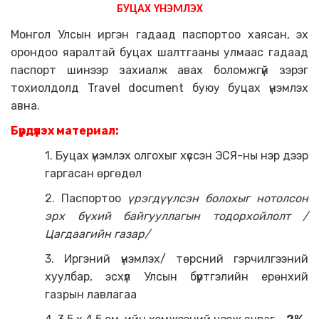
БУЦАХ ҮНЭМЛЭХ
Монгол Улсын иргэн гадаад паспортоо хаясан, эх
орондоо яаралтай буцах шалтгааны улмаас гадаад
паспорт шинээр захиалж авах боломжгүй зэрэг
тохиолдолд Travel document буюу буцах үнэмлэх
авна.
Бүрдүүлэх материал:
1. Буцах үнэмлэх олгохыг хүссэн ЭСЯ-ны нэр дээр
гаргасан өргөдөл
2. Паспортоо
үрэгдүүлсэн болохыг нотолсон
эрх бүхий байгууллагын тодорхойлолт /
Цагдаагийн газар/
3. Иргэний үнэмлэх/ төрсний гэрчилгээний
хуулбар, эсхүл Улсын бүртгэлийн ерөнхий
газрын лавлагаа