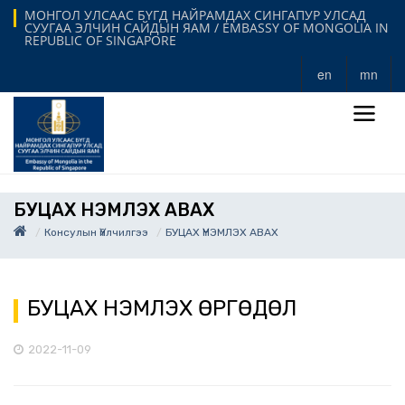
МОНГОЛ УЛСААС БҮГД НАЙРАМДАХ СИНГАПУР УЛСАД
СУУГАА ЭЛЧИН САЙДЫН ЯАМ / EMBASSY OF MONGOLIA IN
REPUBLIC OF SINGAPORE
en
mn
БУЦАХ ҮНЭМЛЭХ АВАХ
Консулын Үйлчилгээ
БУЦАХ ҮНЭМЛЭХ АВАХ
БУЦАХ ҮНЭМЛЭХ ӨРГӨДӨЛ
2022-11-09