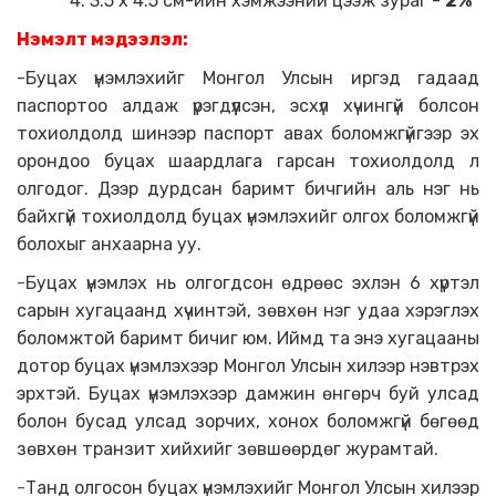
4. 3.5 х 4.5 см-ийн хэмжээний цээж зураг -
2
%
Нэмэлт мэдээлэл
:
-Буцах үнэмлэхийг Монгол Улсын иргэд гадаад
паспортоо алдаж үрэгдүүлсэн, эсхүл хүчингүй болсон
тохиолдолд шинээр паспорт авах боломжгүйгээр эх
орондоо буцах шаардлага гарсан тохиолдолд л
олгодог. Дээр дурдсан баримт бичгийн аль нэг нь
байхгүй тохиолдолд буцах үнэмлэхийг олгох боломжгүй
болохыг анхаарна уу.
-
Буцах үнэмлэх нь олгогдсон өдрөөс эхлэн 6 хүртэл
сарын хугацаанд хүчинтэй, зөвхөн нэг удаа хэрэглэх
боломжтой баримт бичиг юм. Иймд та энэ хугацааны
дотор буцах үнэмлэхээр Монгол Улсын хилээр нэвтрэх
эрхтэй. Буцах үнэмлэхээр дамжин өнгөрч буй улсад
болон бусад улсад зорчих, хонох боломжгүй бөгөөд
зөвхөн транзит хийхийг зөвшөөрдөг журамтай.
-
Танд олгосон буцах үнэмлэхийг Монгол Улсын хилээр