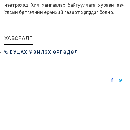
нэвтрэхэд Хил хамгаалах байгууллага хураан авч,
Улсын бүртгэлийн ерөнхий газарт хүргүүлдэг болно.
ХАВСРАЛТ
БУЦАХ ҮНЭМЛЭХ ӨРГӨДӨЛ