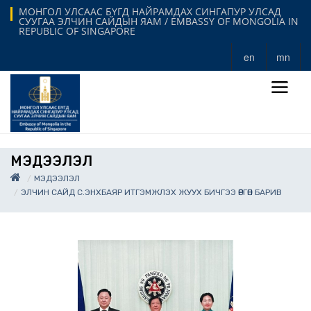
МОНГОЛ УЛСААС БҮГД НАЙРАМДАХ СИНГАПУР УЛСАД
СУУГАА ЭЛЧИН САЙДЫН ЯАМ / EMBASSY OF MONGOLIA IN
REPUBLIC OF SINGAPORE
en
mn
МЭДЭЭЛЭЛ
МЭДЭЭЛЭЛ
ЭЛЧИН САЙД С.ЭНХБАЯР ИТГЭМЖЛЭХ ЖУУХ БИЧГЭЭ ӨРГӨН БАРИВ