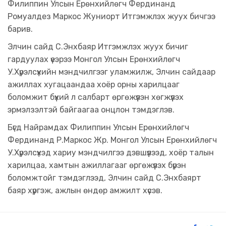
Филиппин Улсын Ерөнхийлөгч Фердинанд
Ромуалдез Маркос Жуниорт Итгэмжлэх жуух бичгээ
барив.
​Элчин сайд С.Энхбаяр Итгэмжлэх жуух бичиг
гардуулах үеэрээ Монгол Улсын Ерөнхийлөгч
У.Хүрэлсүхийн мэндчилгээг уламжилж, Элчин сайдаар
ажиллах хугацаандаа хоёр орны харилцааг
боломжит бүхий л салбарт өргөжүүлэн хөгжүүлэх
эрмэлзэлтэй байгаагаа онцлон тэмдэглэв.
​Бүгд Найрамдах Филиппин Улсын Ерөнхийлөгч
Фердинанд Р.Маркос Жр. Монгол Улсын Ерөнхийлөгч
У.Хүрэлсүхэд хариу мэндчилгээ дэвшүүлээд, хоёр талын
харилцаа, хамтын ажиллагааг өргөжүүлэх бүрэн
боломжтойг тэмдэглээд, Элчин сайд С.Энхбаярт
баяр хүргэж, ажлын өндөр амжилт хүсэв.