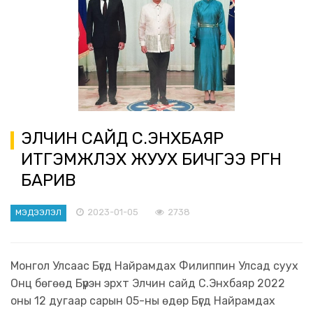
ЭЛЧИН САЙД С.ЭНХБАЯР
ИТГЭМЖЛЭХ ЖУУХ БИЧГЭЭ ӨРГӨН
БАРИВ
2023-01-05
2738
МЭДЭЭЛЭЛ
Монгол Улсаас Бүгд Найрамдах Филиппин Улсад суух
Онц бөгөөд Бүрэн эрхт Элчин сайд С.Энхбаяр 2022
оны 12 дугаар сарын 05-ны өдөр Бүгд Найрамдах