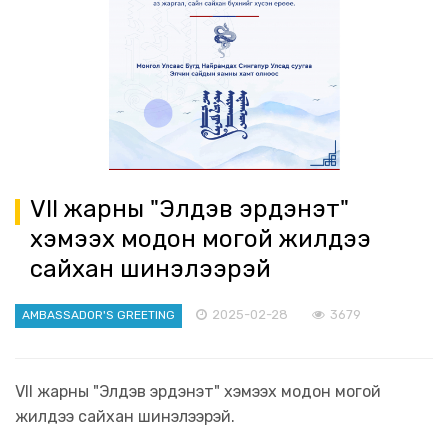
VII жарны "Элдэв эрдэнэт"
хэмээх модон могой жилдээ
сайхан шинэлээрэй
2025-02-28
3679
AMBASSADOR'S GREETING
VII жарны "Элдэв эрдэнэт" хэмээх модон могой
жилдээ сайхан шинэлээрэй.