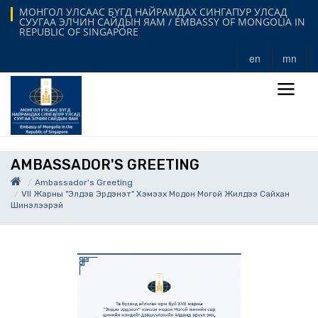
МОНГОЛ УЛСААС БҮГД НАЙРАМДАХ СИНГАПУР УЛСАД
СУУГАА ЭЛЧИН САЙДЫН ЯАМ / EMBASSY OF MONGOLIA IN
REPUBLIC OF SINGAPORE
en
mn
AMBASSADOR'S GREETING
Ambassador's Greeting
VII Жарны "Элдэв Эрдэнэт" Хэмээх Модон Могой Жилдээ Сайхан
Шинэлээрэй