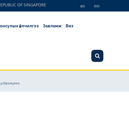
EPUBLIC OF SINGAPORE
en
mn
онсулын үйлчилгээ
Зөвлөмж
Виз
лд Оролцлоо.