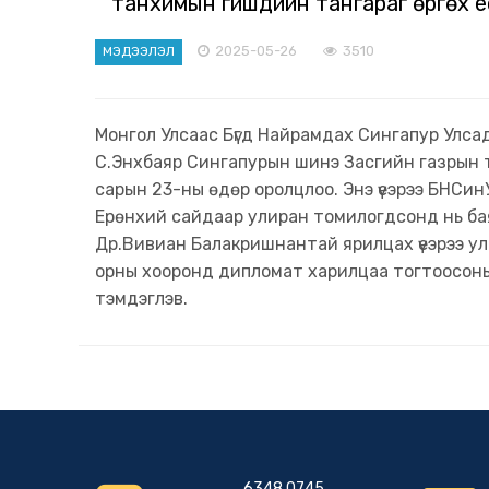
танхимын гишүүдийн тангараг өргөх 
2025-05-26
3510
МЭДЭЭЛЭЛ
Монгол Улсаас Бүгд Найрамдах Сингапур Улсад
С.Энхбаяр Сингапурын шинэ Засгийн газрын т
сарын 23-ны өдөр оролцлоо. Энэ үеэрээ БНСи
Ерөнхий сайдаар улиран томилогдсонд нь бая
Др.Вивиан Балакришнантай ярилцах үеэрээ ул
орны хооронд дипломат харилцаа тогтоосоны
тэмдэглэв.
6348 0745