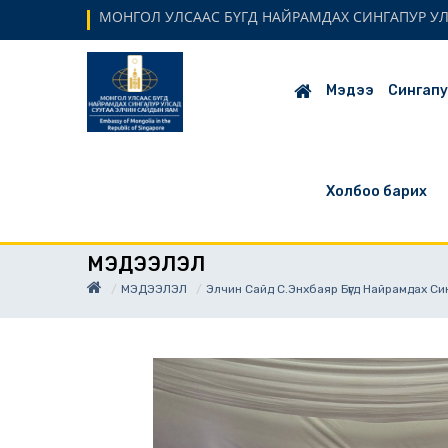
МОНГОЛ УЛСААС БҮГД НАЙРАМДАХ СИНГАПУР УЛС
Мэдээ
Сингапу
Холбоо барих
МЭДЭЭЛЭЛ
МЭДЭЭЛЭЛ
Элчин Сайд С.Энхбаяр Бүгд Найрамдах Си