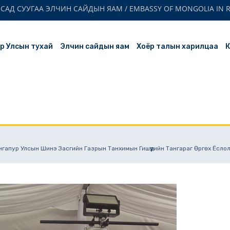
АД СУУГАА ЭЛЧИН САЙДЫН ЯАМ / EMBASSY OF MONGOLIA IN R
р Улсын тухай
Элчин сайдын яам
Хоёр талын харилцаа
К
нгапур Улсын Шинэ Засгийн Газрын Танхимын Гишүүдийн Тангараг Өргөх Ёсло