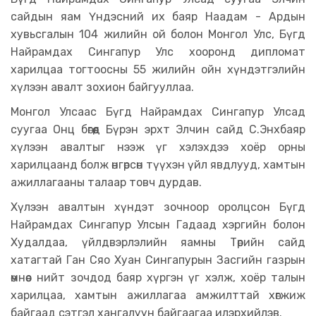
сайдын яам Үндэсний их баяр Наадам - Ардын
хувьсгалын 104 жилийн ой болон Монгол Улс, Бүгд
Найрамдах Сингапур Улс хооронд дипломат
харилцаа тогтоосны 55 жилийн ойн хүндэтгэлийн
хүлээн авалт зохион байгууллаа.
Монгол Улсаас Бүгд Найрамдах Сингапур Улсад
суугаа Онц бөгөөд Бүрэн эрхт Элчин сайд С.Энхбаяр
хүлээн авалтыг нээж үг хэлэхдээ хоёр орны
харилцаанд болж өнгөрсөн түүхэн үйл явдлууд, хамтын
ажиллагааны талаар товч дурдав.
Хүлээн авалтын хүндэт зочноор оролцсон Бүгд
Найрамдах Сингапур Улсын Гадаад хэргийн болон
Худалдаа, үйлдвэрлэлийн яамны Төрийн сайд
хатагтай Ган Сяо Хуан Сингапурын Засгийн газрын
өмнөөс нийт зочдод баяр хүргэн үг хэлж, хоёр талын
харилцаа, хамтын ажиллагаа амжилттай хөгжиж
байгаад сэтгэл хангалуун байгаагаа илэрхийлэв.