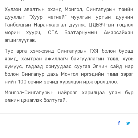
Хүлээн авалтын эхэнд Монгол, Сингапурын төрийн
дууллыг “Хуур магнай” чуулгын уртын дуучин
Ганболдын Наранжаргал дуулж, ЦДБЭЧ-ын гоцлол
морин хуурч, СТА Баатарнумын Амарсайхан
эгшиглүүлэв.
Тус арга хэмжээнд Сингапурын ГХЯ болон бусад
яамд, хамтран ажиллагч байгууллагын төлөөлөл, хувь
хүмүүс, гадаад орнуудаас суугаа Элчин сайд нар
болон Сингапур дахь Монгол иргэдийн төлөөлөл зэрэг
нийт 100 орчим зочид хүрэлцэн ирж оролцлоо.
Монгол-Сингапурын найрсаг харилцаа улам бүр
хөгжин цэцэглэх болтугай.