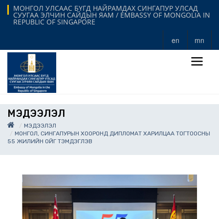
МОНГОЛ УЛСААС БҮГД НАЙРАМДАХ СИНГАПУР УЛСАД
СУУГАА ЭЛЧИН САЙДЫН ЯАМ / EMBASSY OF MONGOLIA IN
REPUBLIC OF SINGAPORE
en
mn
МЭДЭЭЛЭЛ
МЭДЭЭЛЭЛ
МОНГОЛ, СИНГАПУРЫН ХООРОНД ДИПЛОМАТ ХАРИЛЦАА ТОГТООСНЫ
55 ЖИЛИЙН ОЙГ ТЭМДЭГЛЭВ