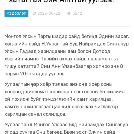
2025-08-22
3242
МЭДЭЭЛЭЛ
Монгол Улсын Тэргүүн шадар сайд бөгөөд Эдийн засаг,
хөгжлийн сайд Н.Учралтай Бүгд Найрамдах Сингапур
Улсын Гадаад харилцааны яам болон Дотоод
хэргийн яамны Төрийн ахлах сайд, парламентын
гишүүн хатагтай Сим Анн Улаанбаатар хотноо энэ 8
сарын 20-ны өдөр уулзав.
Уулзалтын үеэр хоёр талаас энэ онд хоёр орны
хооронд дипломат харилцаа тогтоосны 55 жилийн
ой тохиож буйг тэмдэглэхийн хамт харилцаа,
хамтын ажиллагааг цаашид өргөжүүлэх чиглэлээр
харилцан санал солилцов.
Уулзалтанд Монгол Улсаас Бүгд Найрамдах Сингапур
Улсад суугаа Онц бөгөөд Бүрэн эрхт Элчин сайд