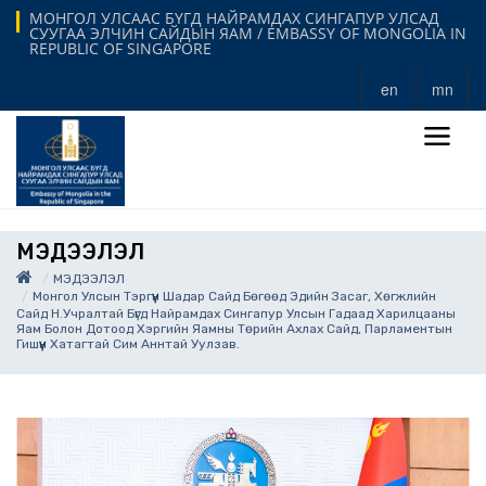
МОНГОЛ УЛСААС БҮГД НАЙРАМДАХ СИНГАПУР УЛСАД
СУУГАА ЭЛЧИН САЙДЫН ЯАМ / EMBASSY OF MONGOLIA IN
REPUBLIC OF SINGAPORE
en
mn
МЭДЭЭЛЭЛ
МЭДЭЭЛЭЛ
Монгол Улсын Тэргүүн Шадар Сайд Бөгөөд Эдийн Засаг, Хөгжлийн
Сайд Н.Учралтай Бүгд Найрамдах Сингапур Улсын Гадаад Харилцааны
Яам Болон Дотоод Хэргийн Яамны Төрийн Ахлах Сайд, Парламентын
Гишүүн Хатагтай Сим Аннтай Уулзав.