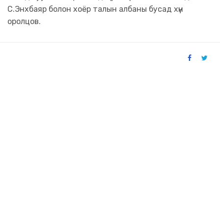
С.Энхбаяр болон хоёр талын албаны бусад хүн
оролцов.