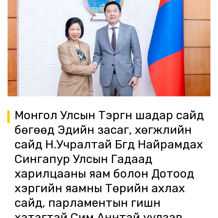
Монгол Улсын Тэргүүн шадар сайд
бөгөөд Эдийн засаг, хөгжлийн
сайд Н.Учралтай Бүгд Найрамдах
Сингапур Улсын Гадаад
харилцааны яам болон Дотоод
хэргийн яамны Төрийн ахлах
сайд, парламентын гишүүн
хатагтай Сим Аннтай уулзав.